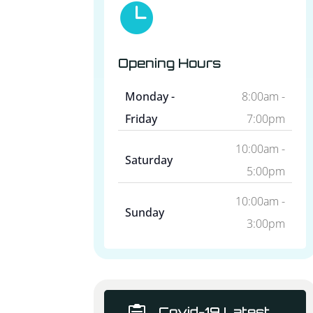

Opening Hours
Monday -
8:00am -
Friday
7:00pm
10:00am -
Saturday
5:00pm
10:00am -
Sunday
3:00pm
Covid-19 Latest