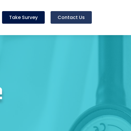
Take Survey
Contact Us
e