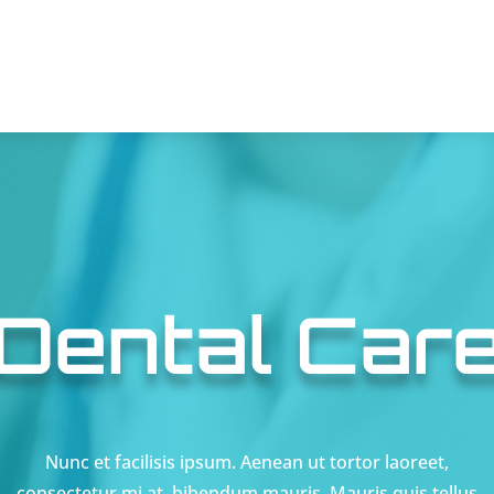
Dental Car
Nunc et facilisis ipsum. Aenean ut tortor laoreet,
consectetur mi at, bibendum mauris. Mauris quis tellus