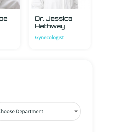
Dr. Jessica
Dr. Shu
Doe
Hathway
Orthopedic
Gynecologist