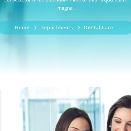
magna.
Home
Departments
Dental Care