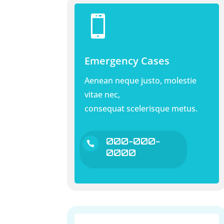

Emergency Cases
Aenean neque justo, molestie
vitae nec,
consequat scelerisque metus.
000-000-

0000