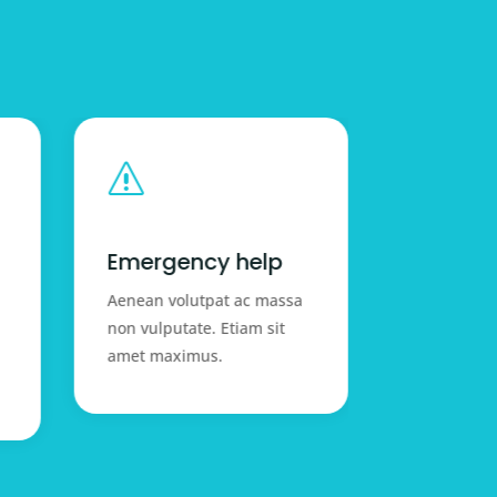
s
s
Emergency help
Emerge
Aenean volutpat ac massa
Aenean vol
non vulputate. Etiam sit
non vulputa
amet maximus.
amet maxi