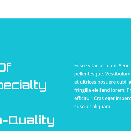
Of
Fusce vitae arcu ex. Aenea
pellentesque. Vestibulum 
pecialty
et ultrices posuere cubili
fringilla eleifend lorem. 
efficitur. Cras eget imperd
suscipit aliquam.
-Quality