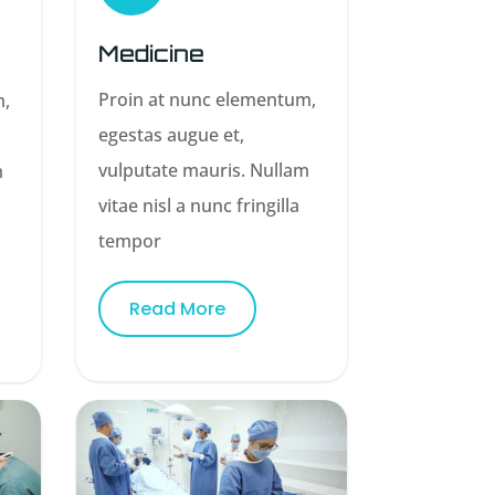
Medicine
Proin at nunc elementum,
m,
egestas augue et,
vulputate mauris. Nullam
m
vitae nisl a nunc fringilla
tempor
Read More