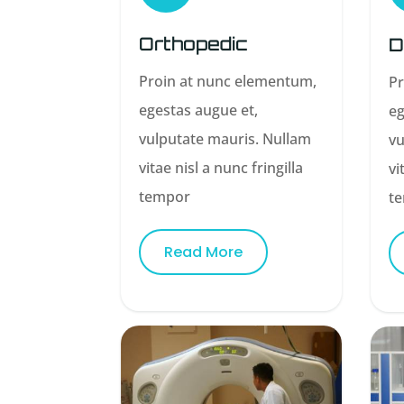
Orthopedic
D
Proin at nunc elementum,
Pr
egestas augue et,
eg
vulputate mauris. Nullam
vu
vitae nisl a nunc fringilla
vi
tempor
t
Read More