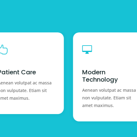


Patient Care
Modern
Technology
enean volutpat ac massa
Aenean volutpat ac massa
on vulputate. Etiam sit
non vulputate. Etiam sit
amet maximus.
amet maximus.