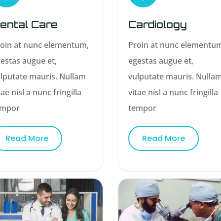
ental Care
Cardiology
oin at nunc elementum,
Proin at nunc elementu
estas augue et,
egestas augue et,
lputate mauris. Nullam
vulputate mauris. Nulla
tae nisl a nunc fringilla
vitae nisl a nunc fringilla
empor
tempor
Read More
Read More