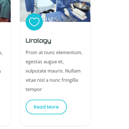

Urology
Proin at nunc elementum,
m,
egestas augue et,
vulputate mauris. Nullam
m
vitae nisl a nunc fringilla
tempor
Read More