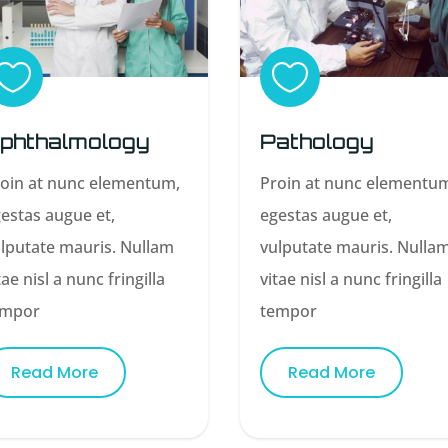


Pathology
phthalmology
Proin at nunc elementu
oin at nunc elementum,
egestas augue et,
estas augue et,
vulputate mauris. Nulla
lputate mauris. Nullam
vitae nisl a nunc fringilla
tae nisl a nunc fringilla
tempor
empor
Read More
Read More