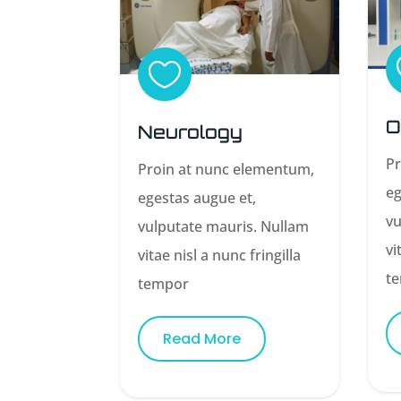

O
Neurology
Pr
Proin at nunc elementum,
eg
egestas augue et,
vu
vulputate mauris. Nullam
vi
vitae nisl a nunc fringilla
t
tempor
Read More