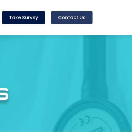
Take Survey
Contact Us
s