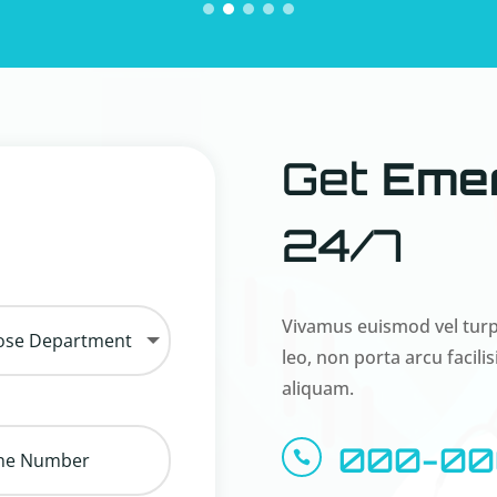
Get
Eme
24/7
Vivamus euismod vel turpi
leo, non porta arcu facilis
aliquam.
000-00
