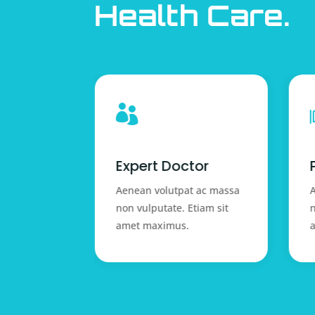
Health Care.

 help
Expert Doctor
 ac massa
Aenean volutpat ac massa
A
tiam sit
non vulputate. Etiam sit
n
amet maximus.