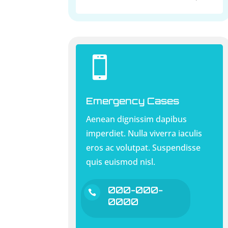

Emergency Cases
Aenean dignissim dapibus
imperdiet. Nulla viverra iaculis
eros ac volutpat. Suspendisse
quis euismod nisl.
000-000-

0000