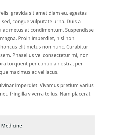
lis, gravida sit amet diam eu, egestas
m sed, congue vulputate urna. Duis a
da ac metus at condimentum. Suspendisse
t magna. Proin imperdiet, nisl non
rhoncus elit metus non nunc. Curabitur
ula sem. Phasellus vel consectetur mi, non
tora torquent per conubia nostra, per
que maximus ac vel lacus.
ulvinar imperdiet. Vivamus pretium varius
et, fringilla viverra tellus. Nam placerat
Medicine