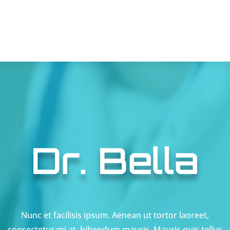
Dr. Bella
Nunc et facilisis ipsum. Aenean ut tortor laoreet,
consectetur mi at, bibendum mauris. Mauris quis tellus