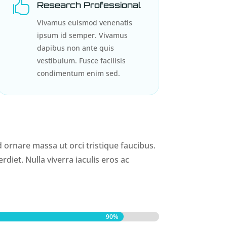

Research Professional
Vivamus euismod venenatis
ipsum id semper. Vivamus
dapibus non ante quis
vestibulum. Fusce facilisis
condimentum enim sed.
 ornare massa ut orci tristique faucibus.
diet. Nulla viverra iaculis eros ac
90%
90%