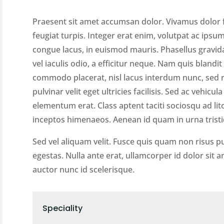
Praesent sit amet accumsan dolor. Vivamus dolor fe
feugiat turpis. Integer erat enim, volutpat ac ipsu
congue lacus, in euismod mauris. Phasellus gravi
vel iaculis odio, a efficitur neque. Nam quis blandi
commodo placerat, nisl lacus interdum nunc, sed 
pulvinar velit eget ultricies facilisis. Sed ac vehic
elementum erat. Class aptent taciti sociosqu ad li
inceptos himenaeos. Aenean id quam in urna tristi
Sed vel aliquam velit. Fusce quis quam non risus p
egestas. Nulla ante erat, ullamcorper id dolor sit am
auctor nunc id scelerisque.
Speciality