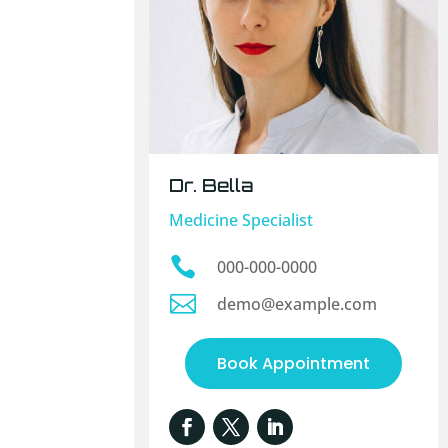
Dr. Bella
Medicine Specialist

000-000-0000

demo@example.com
Book Appointment